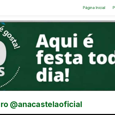
Página Inicial
P
ro @anacastelaoficial