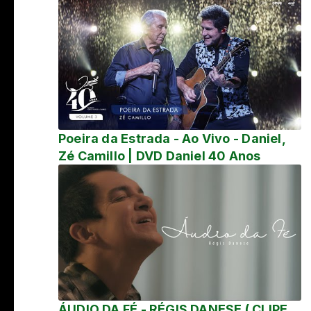
Poeira da Estrada - Ao Vivo - Daniel,
Zé Camillo | DVD Daniel 40 Anos
ÁUDIO DA FÉ - RÉGIS DANESE ( CLIPE