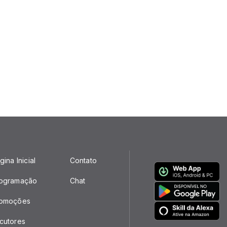
gina Inicial
Contato
ogramação
Chat
omoções
cutores