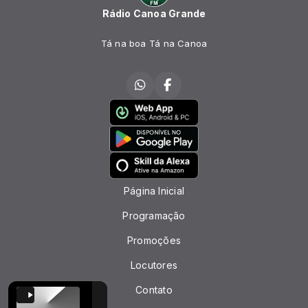
Rádio Canoa Grande
Tá na boa Tá na Canoa
Página Inicial
Programação
Promoções
Locutores
Contato