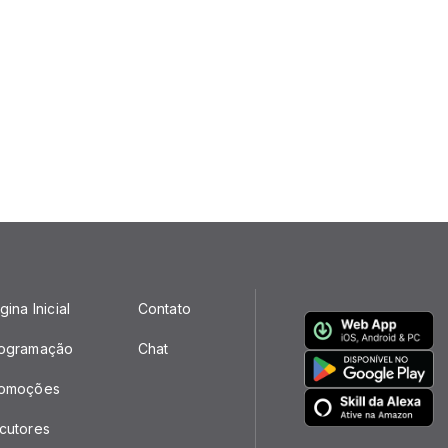
gina Inicial
Contato
ogramação
Chat
omoções
cutores