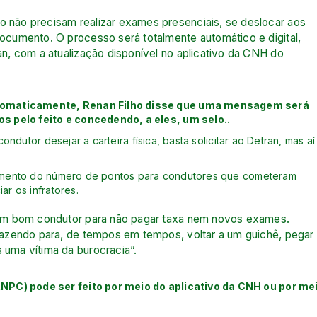
o não precisam realizar exames presenciais, se deslocar aos
documento. O processo será totalmente automático e digital,
an, com a atualização disponível no aplicativo da CNH do
utomaticamente, Renan Filho disse que uma mensagem será
s pelo feito e concedendo, a eles, um selo..
ondutor desejar a carteira física, basta solicitar ao Detran, mas aí
 aumento do número de pontos para condutores que cometeram
ar os infratores.
ja um bom condutor para não pagar taxa nem novos exames.
 fazendo para, de tempos em tempos, voltar a um guichê, pegar
 uma vítima da burocracia”.
NPC) pode ser feito por meio do aplicativo da CNH ou por me